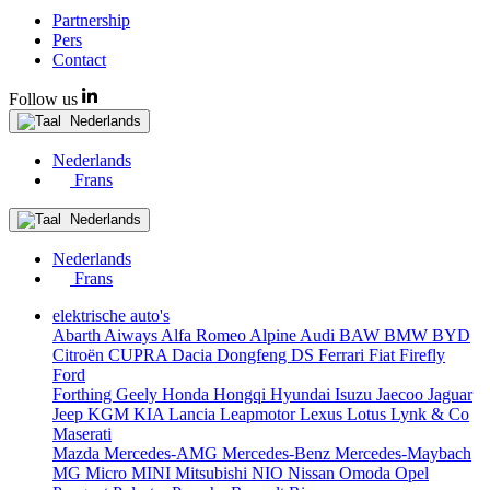
Partnership
Pers
Contact
Follow us
Nederlands
Nederlands
Frans
Nederlands
Nederlands
Frans
elektrische auto's
Abarth
Aiways
Alfa Romeo
Alpine
Audi
BAW
BMW
BYD
Citroën
CUPRA
Dacia
Dongfeng
DS
Ferrari
Fiat
Firefly
Ford
Forthing
Geely
Honda
Hongqi
Hyundai
Isuzu
Jaecoo
Jaguar
Jeep
KGM
KIA
Lancia
Leapmotor
Lexus
Lotus
Lynk & Co
Maserati
Mazda
Mercedes-AMG
Mercedes-Benz
Mercedes-Maybach
MG
Micro
MINI
Mitsubishi
NIO
Nissan
Omoda
Opel