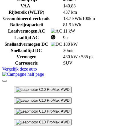
VAA
140,83
Rijbereik (WLTP)
437 km
Gecombineerd verbruik
18.7 kWh/100km
Batterijcapaciteit
81.9 kWh
Laadvermogen AC
11 kW
Laadtijd AC
9u
Snellaadvermogen DC
180 kW
Snellaadtijd DC
30min
Vermogen
430 kW / 585 pk
Carrosserie
SUV
Vergelijk deze auto