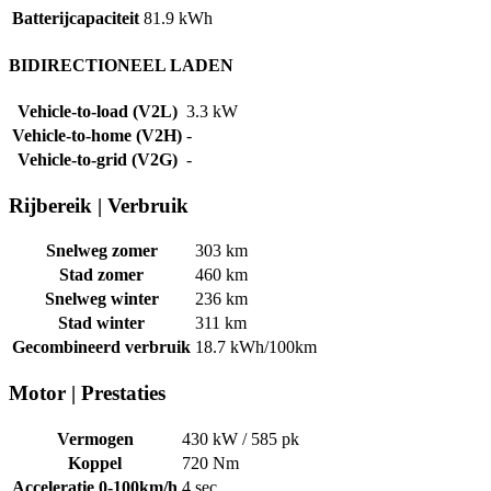
Batterijcapaciteit
81.9 kWh
BIDIRECTIONEEL LADEN
Vehicle-to-load (V2L)
3.3 kW
Vehicle-to-home (V2H)
-
Vehicle-to-grid (V2G)
-
Rijbereik
|
Verbruik
Snelweg zomer
303 km
Stad zomer
460 km
Snelweg winter
236 km
Stad winter
311 km
Gecombineerd verbruik
18.7 kWh/100km
Motor
|
Prestaties
Vermogen
430 kW / 585 pk
Koppel
720 Nm
Acceleratie 0-100km/h
4 sec