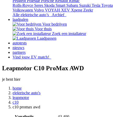
Peugeot
Polestar
Porsche
Renault
Rimac
Rolls-Royce
Seres
Skoda
Smart
Subaru
Suzuki
Tesla
Toyota
Volkswagen
Volvo
VOYAH
XEV
Xpeng
Zeekr
Alle elektrische auto’s
Archief
laadpalen
Voor bedrijven
Voor thuis
Zoek een installateur
Laadpassen
autotests
nieuws
partners
Vind jouw EV match!
Leapmotor C10 ProMax AWD
je bent hier
home
elektrische auto's
leapmotor
c10
c10 promax awd
Vanafprijs
43.400