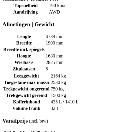
Topsnelheid
190 km/u
Aandrijving
AWD
Afmetingen
|
Gewicht
Lengte
4739 mm
Breedte
1900 mm
Breedte incl. spiegels
-
Hoogte
1680 mm
Wielbasis
2825 mm
Zitplaatsen
5
Leeggewicht
2164 kg
Toegestane max massa
2530 kg
Trekgewicht ongeremd
750 kg
Trekgewicht geremd
1500 kg
Kofferinhoud
435 L / 1410 L
Volume frunk
32 L
Vanafprijs
(incl. btw)