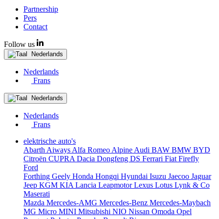
Partnership
Pers
Contact
Follow us
Nederlands
Nederlands
Frans
Nederlands
Nederlands
Frans
elektrische auto's
Abarth
Aiways
Alfa Romeo
Alpine
Audi
BAW
BMW
BYD
Citroën
CUPRA
Dacia
Dongfeng
DS
Ferrari
Fiat
Firefly
Ford
Forthing
Geely
Honda
Hongqi
Hyundai
Isuzu
Jaecoo
Jaguar
Jeep
KGM
KIA
Lancia
Leapmotor
Lexus
Lotus
Lynk & Co
Maserati
Mazda
Mercedes-AMG
Mercedes-Benz
Mercedes-Maybach
MG
Micro
MINI
Mitsubishi
NIO
Nissan
Omoda
Opel