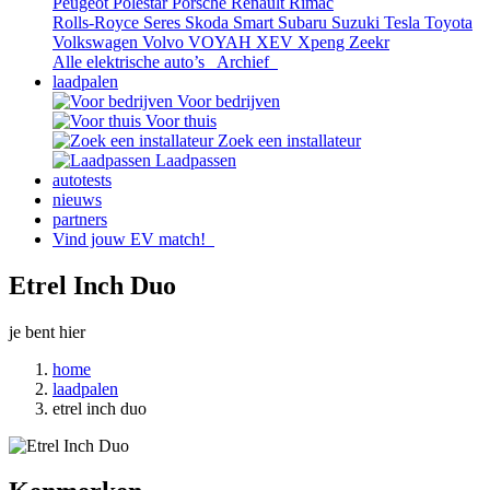
Peugeot
Polestar
Porsche
Renault
Rimac
Rolls-Royce
Seres
Skoda
Smart
Subaru
Suzuki
Tesla
Toyota
Volkswagen
Volvo
VOYAH
XEV
Xpeng
Zeekr
Alle elektrische auto’s
Archief
laadpalen
Voor bedrijven
Voor thuis
Zoek een installateur
Laadpassen
autotests
nieuws
partners
Vind jouw EV match!
Etrel Inch Duo
je bent hier
home
laadpalen
etrel inch duo