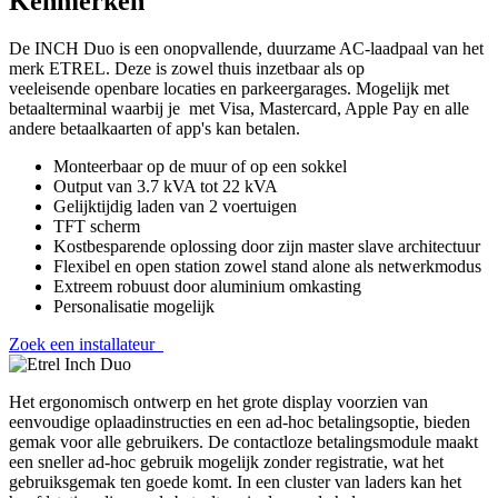
Kenmerken
De INCH Duo is een onopvallende, duurzame AC-laadpaal van het
merk ETREL. Deze is zowel thuis inzetbaar als op
veeleisende openbare locaties en parkeergarages. Mogelijk met
betaalterminal waarbij je met Visa, Mastercard, Apple Pay en alle
andere betaalkaarten of app's kan betalen.
Monteerbaar op de muur of op een sokkel
Output van 3.7 kVA tot 22 kVA
Gelijktijdig laden van 2 voertuigen
TFT scherm
Kostbesparende oplossing door zijn master slave architectuur
Flexibel en open station zowel stand alone als netwerkmodus
Extreem robuust door aluminium omkasting
Personalisatie mogelijk
Zoek een installateur
Het ergonomisch ontwerp en het grote display voorzien van
eenvoudige oplaadinstructies en een ad-hoc betalingsoptie, bieden
gemak voor alle gebruikers. De contactloze betalingsmodule maakt
een sneller ad-hoc gebruik mogelijk zonder registratie, wat het
gebruiksgemak ten goede komt. In een cluster van laders kan het