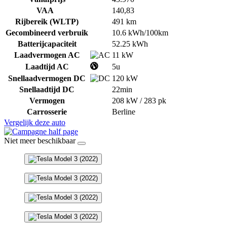
VAA
140,83
Rijbereik (WLTP)
491 km
Gecombineerd verbruik
10.6 kWh/100km
Batterijcapaciteit
52.25 kWh
Laadvermogen AC
11 kW
Laadtijd AC
5u
Snellaadvermogen DC
120 kW
Snellaadtijd DC
22min
Vermogen
208 kW / 283 pk
Carrosserie
Berline
Vergelijk deze auto
Niet meer beschikbaar