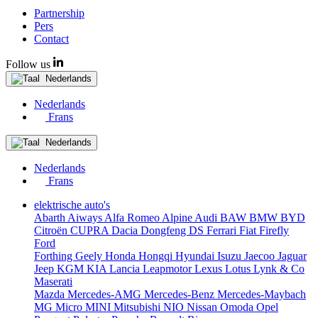
Partnership
Pers
Contact
Follow us
Nederlands
Nederlands
Frans
Nederlands
Nederlands
Frans
elektrische auto's
Abarth
Aiways
Alfa Romeo
Alpine
Audi
BAW
BMW
BYD
Citroën
CUPRA
Dacia
Dongfeng
DS
Ferrari
Fiat
Firefly
Ford
Forthing
Geely
Honda
Hongqi
Hyundai
Isuzu
Jaecoo
Jaguar
Jeep
KGM
KIA
Lancia
Leapmotor
Lexus
Lotus
Lynk & Co
Maserati
Mazda
Mercedes-AMG
Mercedes-Benz
Mercedes-Maybach
MG
Micro
MINI
Mitsubishi
NIO
Nissan
Omoda
Opel