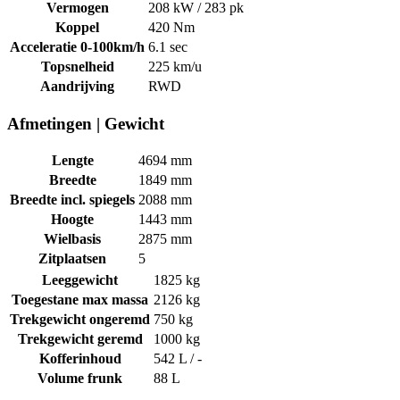
Vermogen
208 kW / 283 pk
Koppel
420 Nm
Acceleratie 0-100km/h
6.1 sec
Topsnelheid
225 km/u
Aandrijving
RWD
Afmetingen
|
Gewicht
Lengte
4694 mm
Breedte
1849 mm
Breedte incl. spiegels
2088 mm
Hoogte
1443 mm
Wielbasis
2875 mm
Zitplaatsen
5
Leeggewicht
1825 kg
Toegestane max massa
2126 kg
Trekgewicht ongeremd
750 kg
Trekgewicht geremd
1000 kg
Kofferinhoud
542 L / -
Volume frunk
88 L