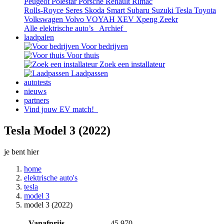
Peugeot
Polestar
Porsche
Renault
Rimac
Rolls-Royce
Seres
Skoda
Smart
Subaru
Suzuki
Tesla
Toyota
Volkswagen
Volvo
VOYAH
XEV
Xpeng
Zeekr
Alle elektrische auto’s
Archief
laadpalen
Voor bedrijven
Voor thuis
Zoek een installateur
Laadpassen
autotests
nieuws
partners
Vind jouw EV match!
Tesla Model 3 (2022)
je bent hier
home
elektrische auto's
tesla
model 3
model 3 (2022)
Vanafprijs
45.970