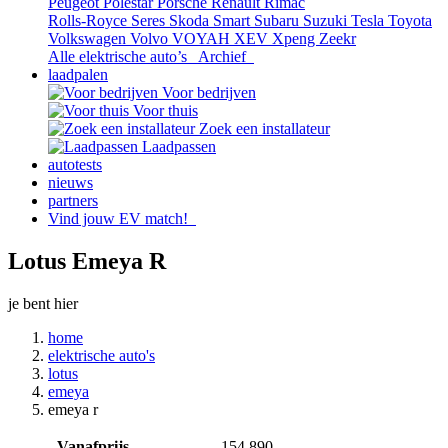
Peugeot
Polestar
Porsche
Renault
Rimac
Rolls-Royce
Seres
Skoda
Smart
Subaru
Suzuki
Tesla
Toyota
Volkswagen
Volvo
VOYAH
XEV
Xpeng
Zeekr
Alle elektrische auto’s
Archief
laadpalen
Voor bedrijven
Voor thuis
Zoek een installateur
Laadpassen
autotests
nieuws
partners
Vind jouw EV match!
Lotus Emeya R
je bent hier
home
elektrische auto's
lotus
emeya
emeya r
Vanafprijs
154.890