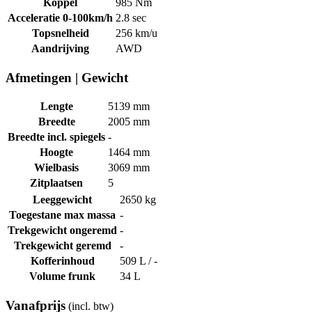
Koppel
985 Nm
Acceleratie 0-100km/h
2.8 sec
Topsnelheid
256 km/u
Aandrijving
AWD
Afmetingen
|
Gewicht
Lengte
5139 mm
Breedte
2005 mm
Breedte incl. spiegels
-
Hoogte
1464 mm
Wielbasis
3069 mm
Zitplaatsen
5
Leeggewicht
2650 kg
Toegestane max massa
-
Trekgewicht ongeremd
-
Trekgewicht geremd
-
Kofferinhoud
509 L / -
Volume frunk
34 L
Vanafprijs
(incl. btw)