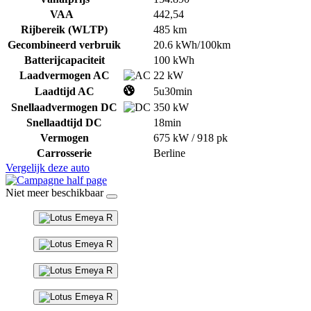
VAA
442,54
Rijbereik (WLTP)
485 km
Gecombineerd verbruik
20.6 kWh/100km
Batterijcapaciteit
100 kWh
Laadvermogen AC
22 kW
Laadtijd AC
5u30min
Snellaadvermogen DC
350 kW
Snellaadtijd DC
18min
Vermogen
675 kW / 918 pk
Carrosserie
Berline
Vergelijk deze auto
Niet meer beschikbaar