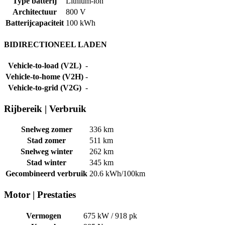
Type batterij
Lithium-ion
Architectuur
800 V
Batterijcapaciteit
100 kWh
BIDIRECTIONEEL LADEN
Vehicle-to-load (V2L)
-
Vehicle-to-home (V2H)
-
Vehicle-to-grid (V2G)
-
Rijbereik
|
Verbruik
Snelweg zomer
336 km
Stad zomer
511 km
Snelweg winter
262 km
Stad winter
345 km
Gecombineerd verbruik
20.6 kWh/100km
Motor
|
Prestaties
Vermogen
675 kW / 918 pk