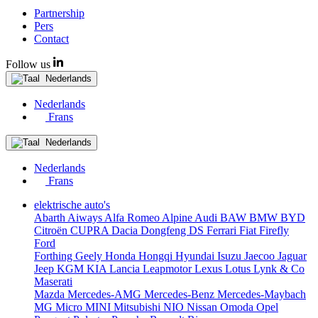
Partnership
Pers
Contact
Follow us
Nederlands
Nederlands
Frans
Nederlands
Nederlands
Frans
elektrische auto's
Abarth
Aiways
Alfa Romeo
Alpine
Audi
BAW
BMW
BYD
Citroën
CUPRA
Dacia
Dongfeng
DS
Ferrari
Fiat
Firefly
Ford
Forthing
Geely
Honda
Hongqi
Hyundai
Isuzu
Jaecoo
Jaguar
Jeep
KGM
KIA
Lancia
Leapmotor
Lexus
Lotus
Lynk & Co
Maserati
Mazda
Mercedes-AMG
Mercedes-Benz
Mercedes-Maybach
MG
Micro
MINI
Mitsubishi
NIO
Nissan
Omoda
Opel